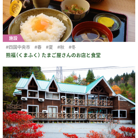
施設
#四国中央市
#春
#夏
#秋
#冬
熊福（くまふく） たまご屋さんのお店と食堂