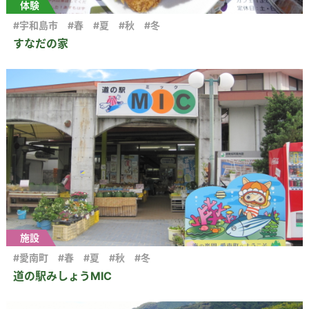
体験
#宇和島市
#春
#夏
#秋
#冬
すなだの家
施設
#愛南町
#春
#夏
#秋
#冬
道の駅みしょうMIC