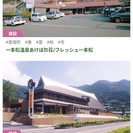
施設
#愛南町
#春
#夏
#秋
#冬
一本松温泉あけぼの荘/フレッシュ一本松