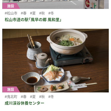
施設
#松山市
#春
#夏
#秋
#冬
松山市道の駅「風早の郷 風和里」
施設
#鬼北町
#春
#夏
#秋
#冬
成川渓谷休養センター