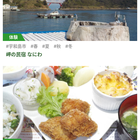
体験
#宇和島市
#春
#夏
#秋
#冬
岬の民宿 なにわ