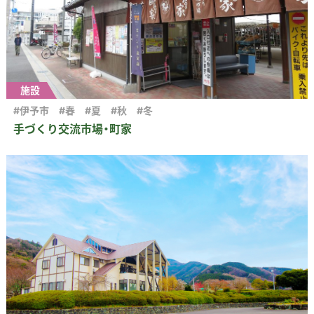
施設
#伊予市
#春
#夏
#秋
#冬
手づくり交流市場・町家