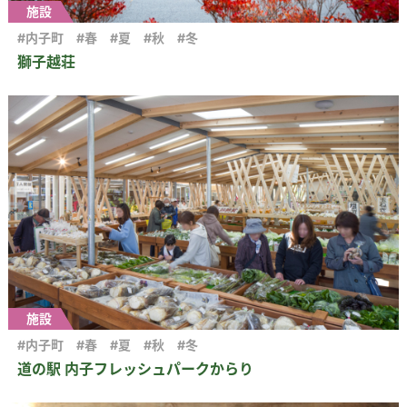
施設
#内子町
#春
#夏
#秋
#冬
獅子越荘
施設
#内子町
#春
#夏
#秋
#冬
道の駅 内子フレッシュパークからり