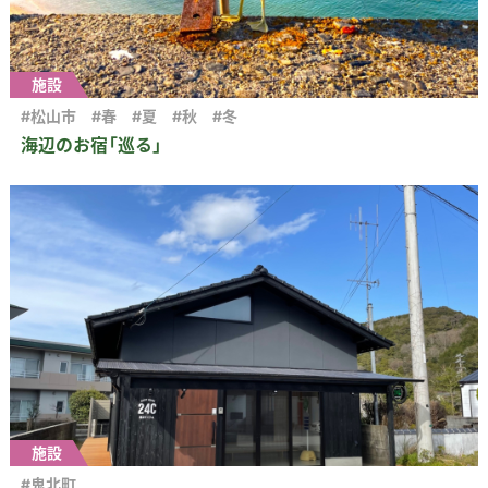
施設
#松山市
#春
#夏
#秋
#冬
海辺のお宿「巡る」
施設
#鬼北町