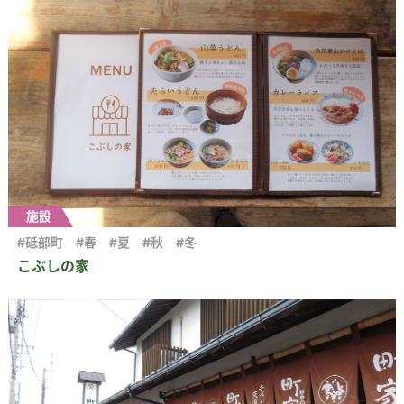
施設
#砥部町
#春
#夏
#秋
#冬
こぶしの家