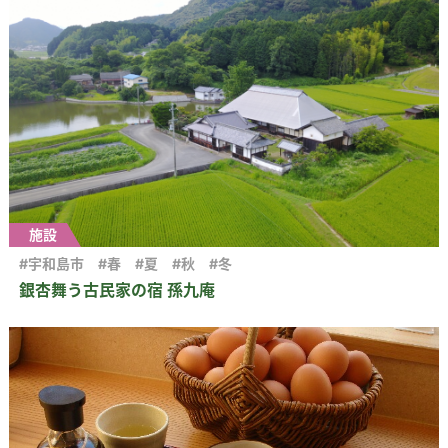
施設
#宇和島市
#春
#夏
#秋
#冬
銀杏舞う古民家の宿 孫九庵