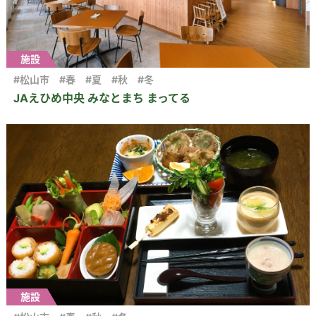
施設
#松山市
#春
#夏
#秋
#冬
JAえひめ中央 みなとまち まってる
施設