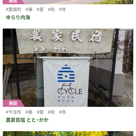
施設
#愛南町
#春
#夏
#秋
#冬
ゆらり内海
施設
#今治市
#春
#夏
#秋
#冬
農家民宿 とと・かか