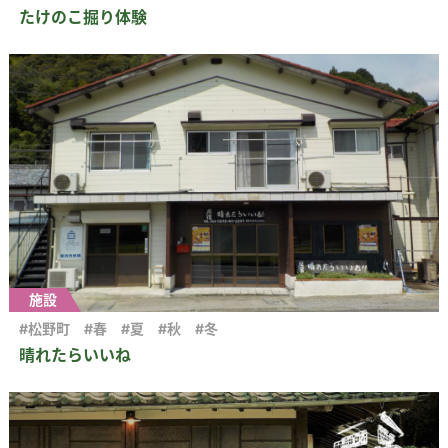
たけのこ掘り体験
▶︎English
施設
#松野町
#春
#夏
#秋
#冬
晴れたらいいね