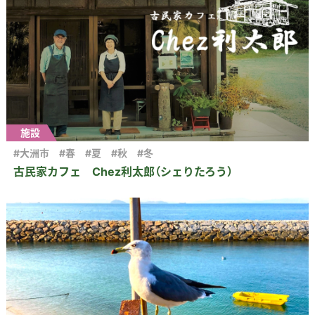
施設
#大洲市
#春
#夏
#秋
#冬
古民家カフェ Chez利太郎（シェりたろう）