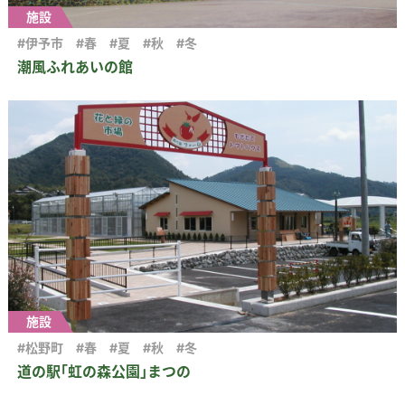
施設
#伊予市
#春
#夏
#秋
#冬
潮風ふれあいの館
施設
#松野町
#春
#夏
#秋
#冬
道の駅｢虹の森公園｣まつの