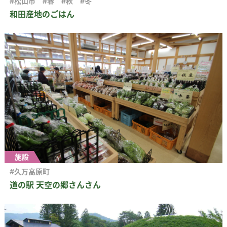
#松山市
#春
#秋
#冬
和田産地のごはん
施設
#久万高原町
道の駅 天空の郷さんさん