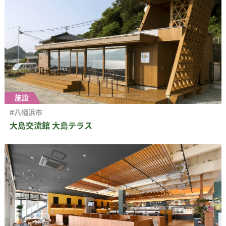
施設
#八幡浜市
大島交流館 大島テラス