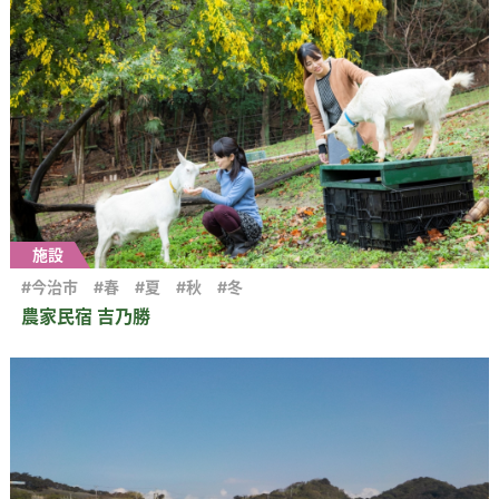
施設
#今治市
#春
#夏
#秋
#冬
農家民宿 吉乃勝