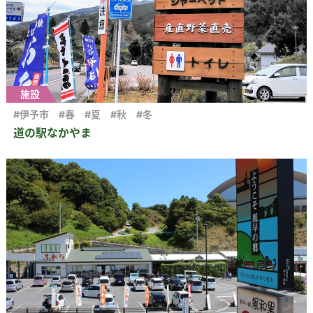
施設
#伊予市
#春
#夏
#秋
#冬
道の駅なかやま