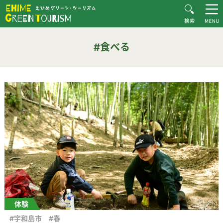
HOME
#食べる
えひめグリーン・ツーリズムとは
#食べる
お知らせ
おすすめプラン
体験・施設紹介
逸品紹介
体験談
ダウンロード
ムービー
愛媛県グリーン・ツーリズム推進協議会について
お問い合わせ
サイトマップ
体験
#宇和島市
#春
プライバシーポリシー
関連リンク