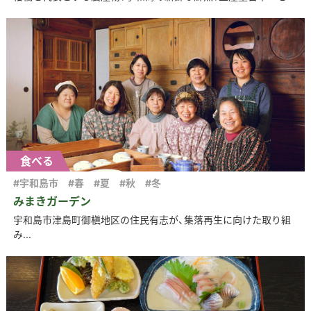
食べる
#宇和島市
#春
#夏
#秋
#冬
みまきガーデン
宇和島市津島町御槇地区の住民有志が、集落再生に向けた取り組
み...