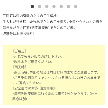
▶︎English
三間町は県内有数のたけのこ生産地。
手入れが行き届いた竹林でたけのこを掘り、小鳥やうぐいすの声を
聴きながら古民家（旧庄屋屋敷）でたけのこご飯。
収穫分はお持ち帰り！
《ご用意》
・汚れても良い服でお越し下さい。
・飲料水をご用意ください。
《雨天時》
・雨天時等、中止の場合は前日17時頃までにご連絡します。
・ご自身の判断でキャンセルされる場合は、前日のお昼まで
にご連絡ください。
《安全面での対応・注意事項》
・病院等医療機関に行くために車で5分かかります。(休日
診療は別)