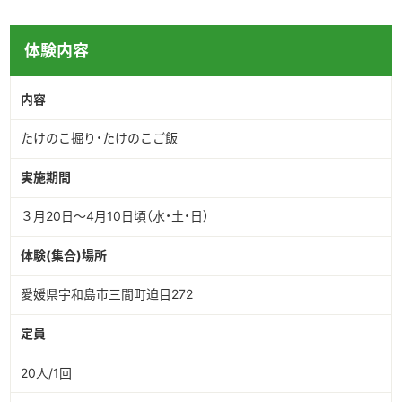
体験内容
内容
たけのこ掘り・たけのこご飯
実施期間
３月20日～4月10日頃（水・土・日）
体験(集合)場所
愛媛県宇和島市三間町迫目272
定員
20人/1回