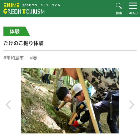
HOME
体験・施設紹介一覧
たけのこ掘り体験
えひめグリーン・ツーリズムとは
体験
お知らせ
たけのこ掘り体験
おすすめプラン
体験・施設紹介
#宇和島市
#春
逸品紹介
体験談
ダウンロード
ムービー
愛媛県グリーン・ツーリズム推進協議会について
お問い合わせ
サイトマップ
プライバシーポリシー
関連リンク