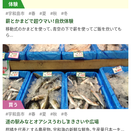
体験
#宇和島市
#春
#夏
#秋
#冬
薪とかまどで超ウマい！自炊体験
移動式のかまどを使って、青空の下で薪を使ってご飯を炊いても
ら...
買う
#宇和島市
#春
#夏
#秋
#冬
道の駅みなとオアシスうわじまきさいや広場
柑橘を代表とする農産物、宇和海の新鮮な鮮魚、生産量日本一を...