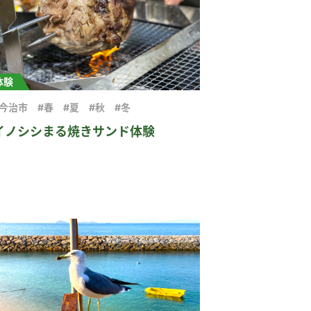
体験
#今治市
#春
#夏
#秋
#冬
イノシシまる焼きサンド体験