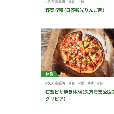
#久万高原町
#夏
#秋
野菜収穫（日野観光りんご園）
体験
#久万高原町
#春
#夏
#秋
#冬
石窯ピザ焼き体験（久万農業公園
グリピア）