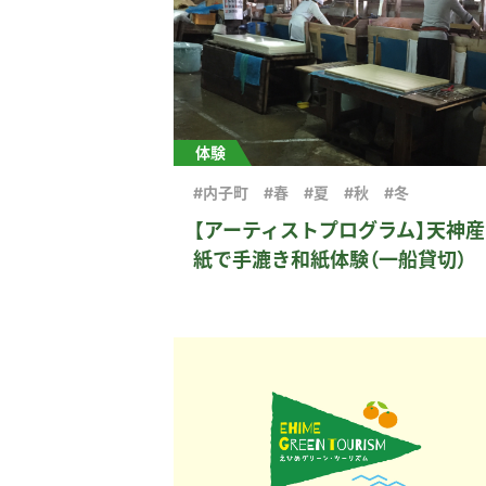
体験
#内子町
#春
#夏
#秋
#冬
【アーティストプログラム】天神産
紙で手漉き和紙体験（一船貸切）