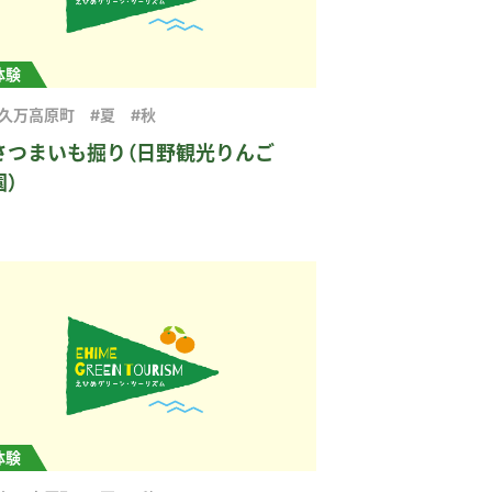
体験
#久万高原町
#夏
#秋
さつまいも掘り（日野観光りんご
園）
体験