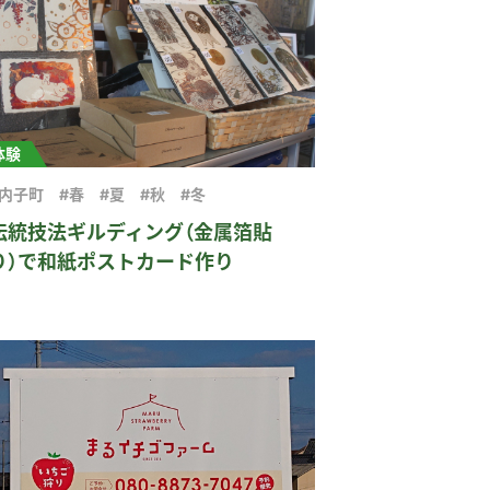
体験
#内子町
#春
#夏
#秋
#冬
伝統技法ギルディング（金属箔貼
り）で和紙ポストカード作り