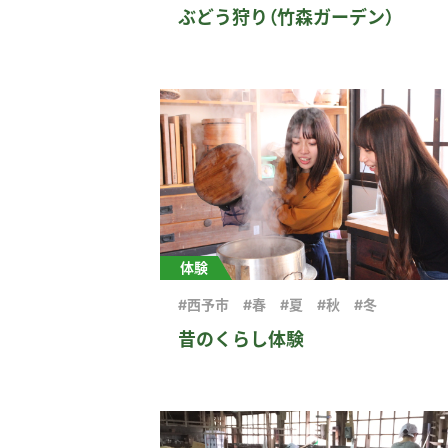
ぶどう狩り（竹森ガーデン）
体験
#西予市
#春
#夏
#秋
#冬
昔のくらし体験