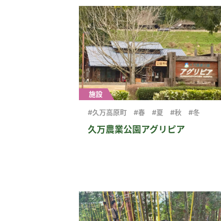
施設
#久万高原町
#春
#夏
#秋
#冬
久万農業公園アグリピア