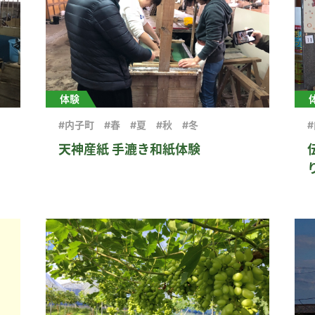
体験
#内子町
#春
#夏
#秋
#冬
天神産紙 手漉き和紙体験