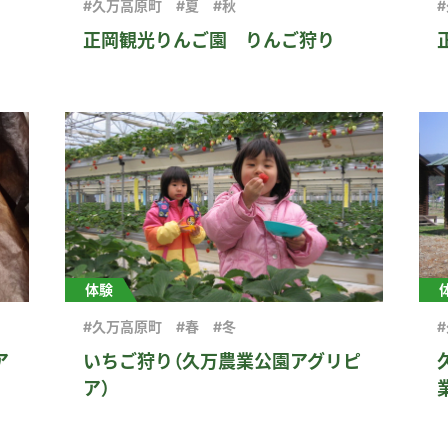
#久万高原町
#夏
#秋
正岡観光りんご園 りんご狩り
体験
#久万高原町
#春
#冬
ア
いちご狩り（久万農業公園アグリピ
ア）