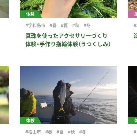
体験
#宇和島市
#春
#夏
#秋
#冬
ェ
真珠を使ったアクセサリーづくり
体験・手作り指輪体験（うつくしみ）
体験
#松山市
#春
#夏
#秋
#冬