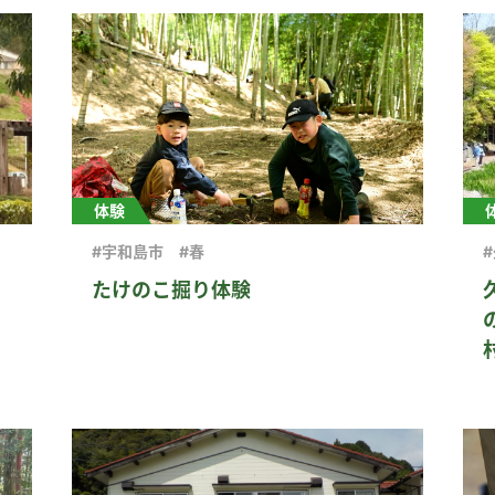
体験
#宇和島市
#春
たけのこ掘り体験