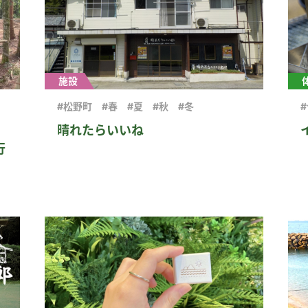
施設
#松野町
#春
#夏
#秋
#冬
晴れたらいいね
行