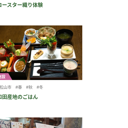
コースター織り体験
施設
#松山市
#春
#秋
#冬
和田産地のごはん