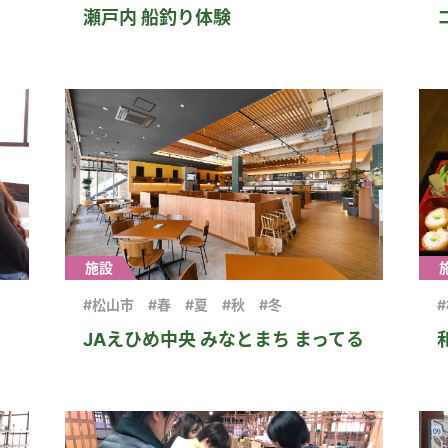
瀬戸内 船釣り体験
施設
#松山市
#春
#夏
#秋
#冬
JAえひめ中央 みなとまち まってる