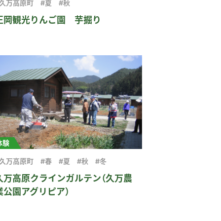
#久万高原町
#夏
#秋
正岡観光りんご園 芋掘り
体験
#久万高原町
#春
#夏
#秋
#冬
久万高原クラインガルテン（久万農
業公園アグリピア）