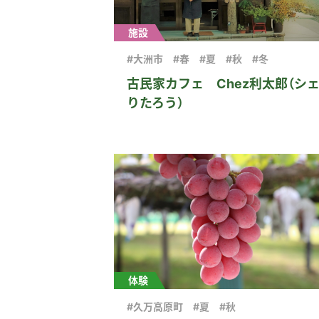
施設
#大洲市
#春
#夏
#秋
#冬
古民家カフェ Chez利太郎（シ
りたろう）
体験
#久万高原町
#夏
#秋