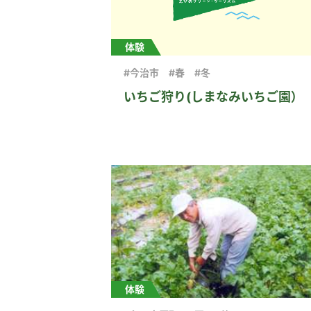
体験
#今治市
#春
#冬
いちご狩り(しまなみいちご園）
体験