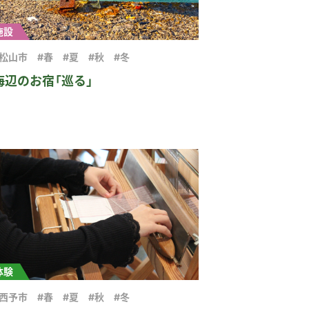
施設
#松山市
#春
#夏
#秋
#冬
海辺のお宿「巡る」
体験
#西予市
#春
#夏
#秋
#冬