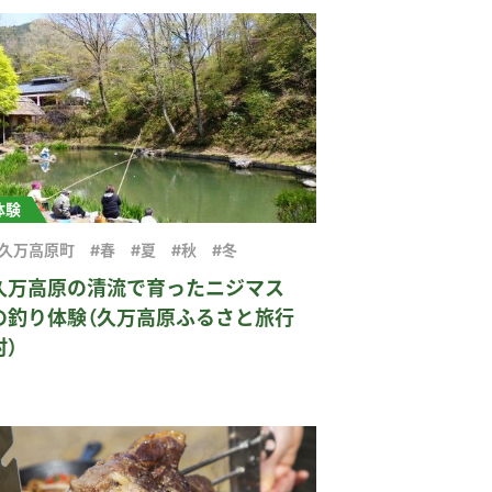
体験
#久万高原町
#春
#夏
#秋
#冬
久万高原の清流で育ったニジマス
の釣り体験（久万高原ふるさと旅行
村）