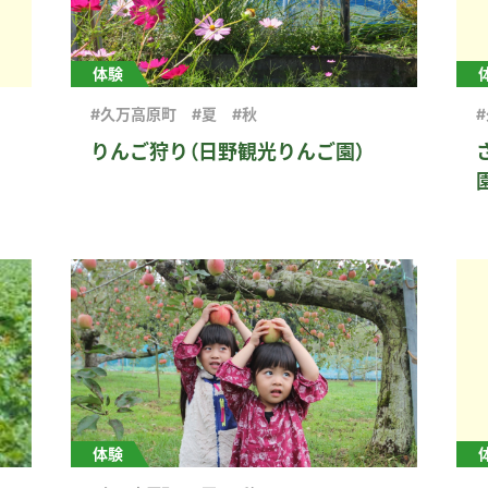
体験
#久万高原町
#夏
#秋
りんご狩り（日野観光りんご園）
体験