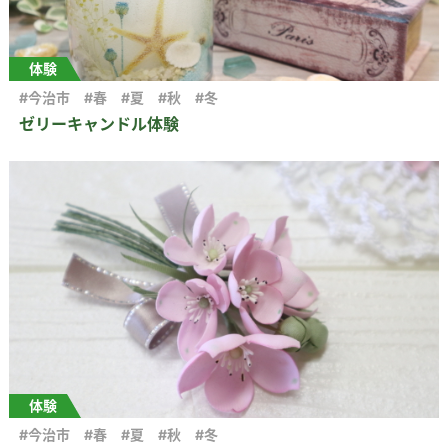
体験
#今治市
#春
#夏
#秋
#冬
ゼリーキャンドル体験
体験
#今治市
#春
#夏
#秋
#冬