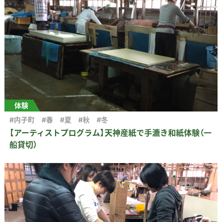
体験
#内子町
#春
#夏
#秋
#冬
【アーティストプログラム】天神産紙で手漉き和紙体験（一
船貸切）