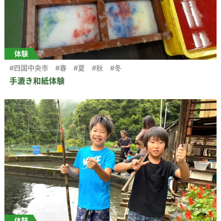
体験
#四国中央市
#春
#夏
#秋
#冬
手漉き和紙体験
体験