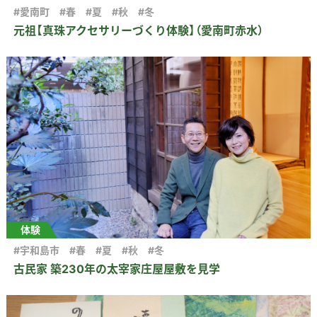
#愛南町
#春
#夏
#秋
#冬
元祖【真珠アクセサリーづくり体験】（愛南町赤水）
体験
#宇和島市
#春
#夏
#秋
#冬
古民家 築230年の太宰家庄屋屋敷を見学