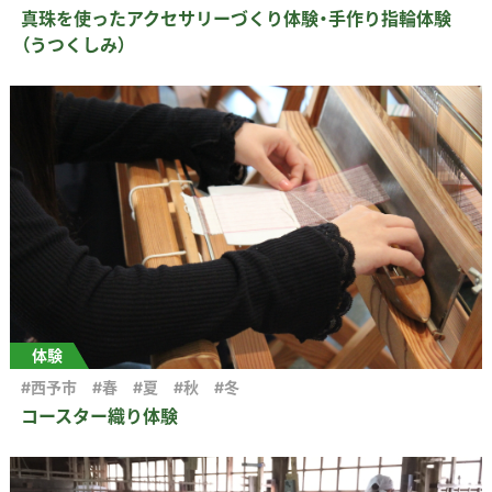
真珠を使ったアクセサリーづくり体験・手作り指輪体験
▶︎English
（うつくしみ）
体験
#西予市
#春
#夏
#秋
#冬
コースター織り体験