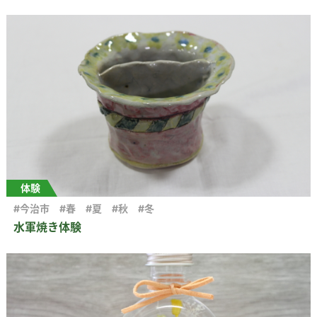
体験
#今治市
#春
#夏
#秋
#冬
水軍焼き体験