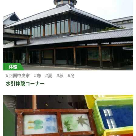
体験
#四国中央市
#春
#夏
#秋
#冬
水引体験コーナー