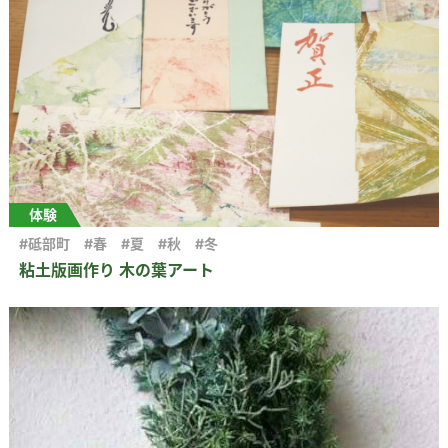
体験
#砥部町
#春
#夏
#秋
#冬
粘土版画作り 木の葉アート