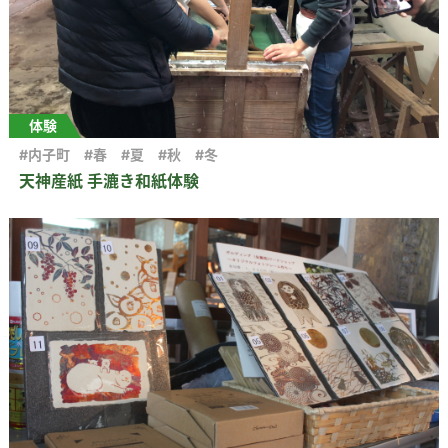
体験
#内子町
#春
#夏
#秋
#冬
天神産紙 手漉き和紙体験