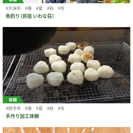
#大洲市
#春
#夏
#秋
#冬
魚釣り（民宿 いわな荘）
体験
#西予市
#春
#夏
#秋
#冬
手作り加工体験