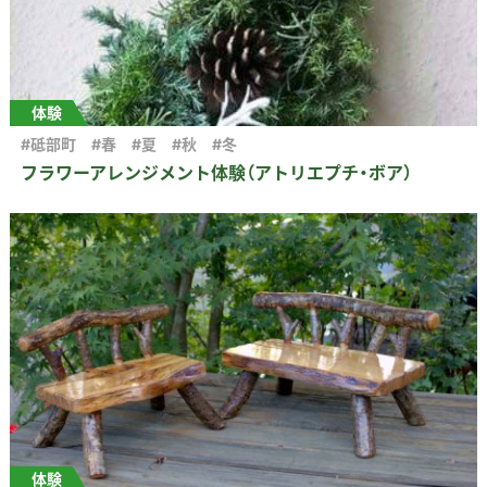
体験
#砥部町
#春
#夏
#秋
#冬
フラワーアレンジメント体験（アトリエプチ・ボア）
体験