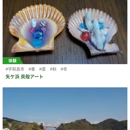
体験
#宇和島市
#春
#夏
#秋
#冬
矢ケ浜 貝殻アート