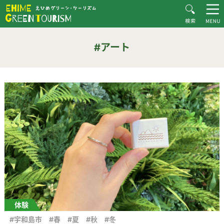
HOME
#アート
えひめグリーン・ツーリズムとは
#アート
お知らせ
おすすめプラン
体験・施設紹介
逸品紹介
体験談
ダウンロード
ムービー
愛媛県グリーン・ツーリズム推進協議会について
お問い合わせ
サイトマップ
体験
#宇和島市
#春
#夏
#秋
#冬
プライバシーポリシー
関連リンク