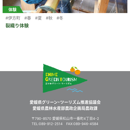
体験
#伊方町
#春
#夏
#秋
#冬
裂織り体験
愛媛県グリーン・ツーリズム推進協議会
愛媛県農林水産部農政企画局農政課
〒790-8570 愛媛県松山市一番町4丁目4-2
TEL:089-912-2514 FAX:089-946-4584