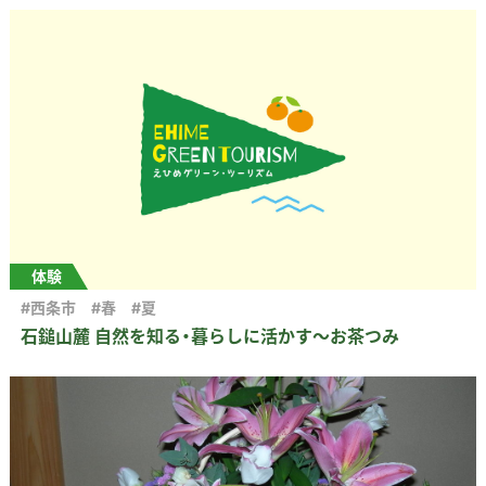
体験
#西条市
#春
#夏
石鎚山麓 自然を知る・暮らしに活かす～お茶つみ