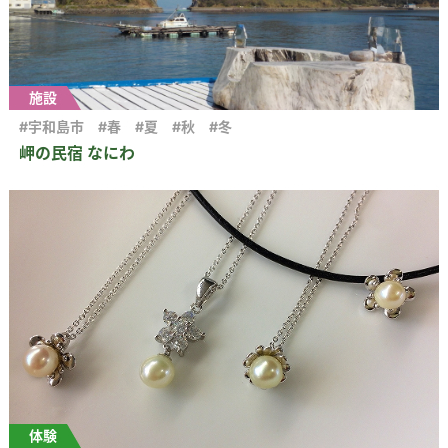
施設
#宇和島市
#春
#夏
#秋
#冬
岬の民宿 なにわ
体験