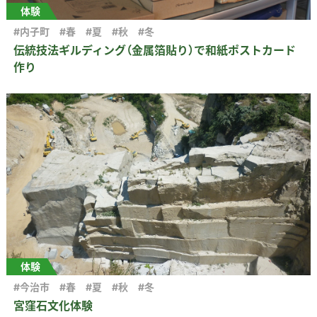
体験
#内子町
#春
#夏
#秋
#冬
伝統技法ギルディング（金属箔貼り）で和紙ポストカード
作り
体験
#今治市
#春
#夏
#秋
#冬
宮窪石文化体験