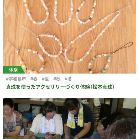
体験
#宇和島市
#春
#夏
#秋
#冬
真珠を使ったアクセサリーづくり体験（松本真珠）