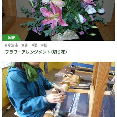
体験
#今治市
#春
#夏
#秋
フラワーアレンジメント（切り花）