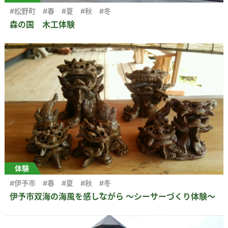
#松野町
#春
#夏
#秋
#冬
森の国 木工体験
体験
#伊予市
#春
#夏
#秋
#冬
伊予市双海の海風を感じながら ～シーサーづくり体験～