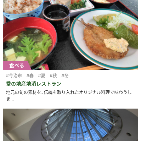
食べる
#今治市
#春
#夏
#秋
#冬
愛の地産地消レストラン
地元の旬の素材を、伝統を取り入れたオリジナル料理で味わうし
ま...