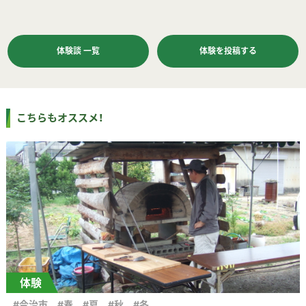
体験談 一覧
体験を投稿する
こちらもオススメ！
体験
#今治市
#春
#夏
#秋
#冬