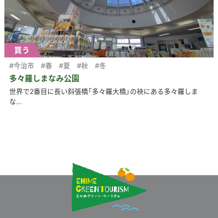
買う
#今治市
#春
#夏
#秋
#冬
多々羅しまなみ公園
世界で2番目に長い斜張橋「多々羅大橋」の袂にある多々羅しま
な...