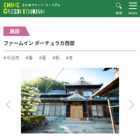
HOME
体験・施設紹介一覧
ファームイン ポーチュラカ西部
えひめグリーン・ツーリズムとは
施設
お知らせ
ファームイン ポーチュラカ西部
おすすめプラン
体験・施設紹介
#今治市
#春
#夏
#秋
#冬
逸品紹介
体験談
ダウンロード
ムービー
愛媛県グリーン・ツーリズム推進協議会について
お問い合わせ
サイトマップ
プライバシーポリシー
関連リンク