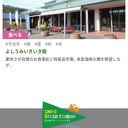
食べる
#今治市
#春
#夏
#秋
#冬
よしうみいきいき館
豪快さが自慢のお食事処と特産品市場。来島海峡大橋を眺望しな
が...