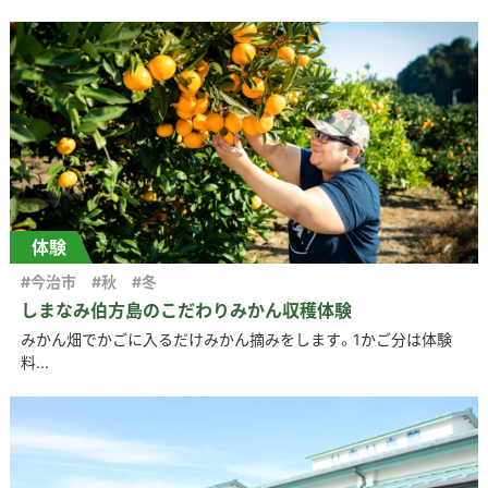
体験
#今治市
#秋
#冬
しまなみ伯方島のこだわりみかん収穫体験
みかん畑でかごに入るだけみかん摘みをします。1かご分は体験
料...