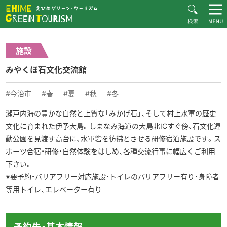
HOME
体験・施設紹介一覧
みやくぼ石文化交流館
えひめグリーン・ツーリズムとは
施設
お知らせ
みやくぼ石文化交流館
おすすめプラン
体験・施設紹介
#今治市
#春
#夏
#秋
#冬
逸品紹介
瀬戸内海の豊かな自然と上質な「みかげ石」、そして村上水軍の歴史
文化に育まれた伊予大島。しまなみ海道の大島北ICすぐ傍、石文化運
体験談
動公園を見渡す高台に、水軍砦を彷彿とさせる研修宿泊施設です。ス
ダウンロード
ポーツ合宿・研修・自然体験をはじめ、各種交流行事に幅広くご利用
下さい。
ムービー
※要予約・バリアフリー対応施設・トイレのバリアフリー有り・身障者
愛媛県グリーン・ツーリズム推進協議会について
等用トイレ、エレベーター有り
お問い合わせ
サイトマップ
プライバシーポリシー
関連リンク