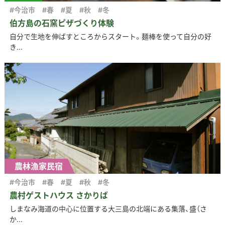
#今治市
#春
#夏
#秋
#冬
伯方島の石窯ピザづくり体験
自分で生地を伸ばすところからスタート。麺棒を使って自分の好
き...
農林漁家民宿
#今治市
#春
#夏
#秋
#冬
農村ゲストハウス さかりば
しまなみ海道の中心に位置する大三島の北端にある集落、盛（さ
か...