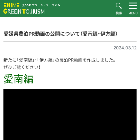
HOME
お知らせ一覧
えひめグリーン・ツーリズムとは
愛媛県農泊PR動画の公開について（愛南編・伊方編）
愛媛県農泊PR動画の公開について（愛南編・伊方編）
お知らせ
おすすめプラン
2024.03.12
体験・施設紹介
新たに「愛南編」・「伊方編」の農泊PR動画を作成しました。
ぜひご覧ください！
逸品紹介
愛南編
体験談
ダウンロード
ムービー
愛媛県グリーン・ツーリズム推進協議会について
お問い合わせ
サイトマップ
プライバシーポリシー
関連リンク