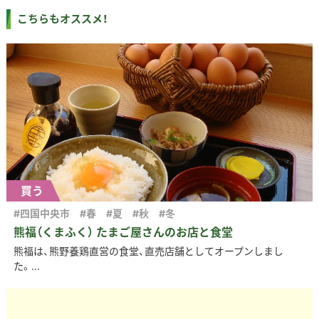
こちらもオススメ！
買う
#四国中央市
#春
#夏
#秋
#冬
熊福（くまふく） たまご屋さんのお店と食堂
熊福は、熊野養鶏直営の食堂、直売店舗としてオープンしまし
た。...