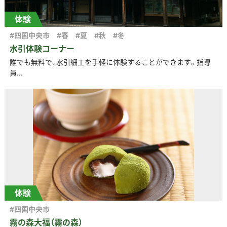
体験
#四国中央市
#春
#夏
#秋
#冬
水引体験コーナー
誰でも無料で、水引細工を手軽に体験することができます。指導
員...
体験
#四国中央市
霧の森大福（霧の森）