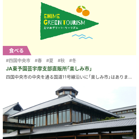
食べる
#四国中央市
#春
#夏
#秋
#冬
JA東予園芸宇摩支部直販所｢楽しみ市」
四国中央市の中央を通る国道11号線沿いに「楽しみ市」はありま...