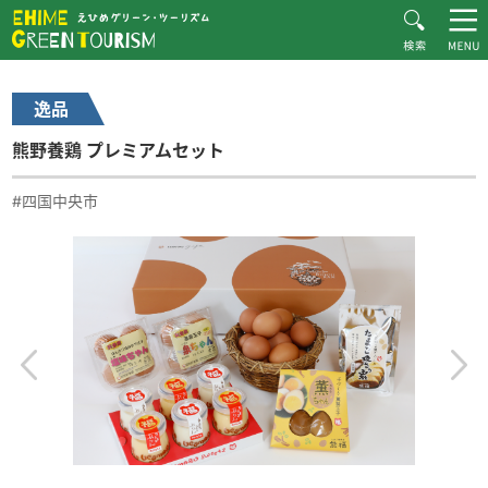
HOME
逸品一覧
熊野養鶏 プレミアムセット
えひめグリーン・ツーリズムとは
逸品
お知らせ
熊野養鶏 プレミアムセット
おすすめプラン
体験・施設紹介
#四国中央市
逸品紹介
体験談
ダウンロード
ムービー
愛媛県グリーン・ツーリズム推進協議会について
お問い合わせ
サイトマップ
プライバシーポリシー
関連リンク