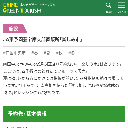
HOME
体験・施設紹介一覧
JA東予園芸宇摩支部直販所｢楽しみ市」
えひめグリーン・ツーリズムとは
施設
お知らせ
JA東予園芸宇摩支部直販所｢楽しみ市」
おすすめプラン
体験・施設紹介
#四国中央市
#春
#夏
#秋
#冬
逸品紹介
四国中央市の中央を通る国道11号線沿いに「楽しみ市」はあります。
ここでは、四季折々のとれたてフルーツを販売。
体験談
夏は梅、冬から春にかけては柑橘が並び、新品種柑橘も続々登場して
ダウンロード
います。加工品では、南高梅を使った｢健康梅」、さわやかな酸味の
｢紅梅ドレッシング」が好評です。
ムービー
愛媛県グリーン・ツーリズム推進協議会について
予約先・基本情報
お問い合わせ
サイトマップ
プライバシーポリシー
関連リンク