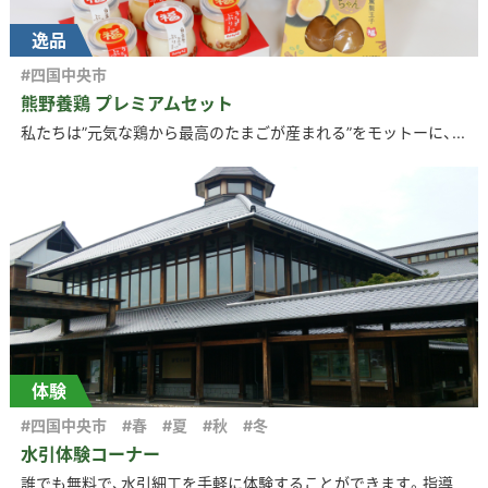
逸品
#四国中央市
熊野養鶏 プレミアムセット
私たちは”元気な鶏から最高のたまごが産まれる”をモットーに、...
体験
#四国中央市
#春
#夏
#秋
#冬
水引体験コーナー
誰でも無料で、水引細工を手軽に体験することができます。指導