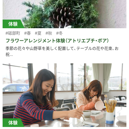
体験
#砥部町
#春
#夏
#秋
#冬
フラワーアレンジメント体験（アトリエプチ・ボア）
季節の花々や山野草を美しく配置して、テーブルの花や花束、お
祝...
体験