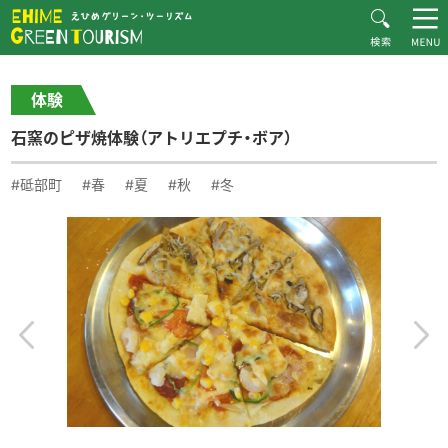
HOME
体験・施設紹介一覧
石窯のピザ焼体験（アトリエプチ・ボア）
えひめグリーン・ツーリズムとは
体験
お知らせ
石窯のピザ焼体験（アトリエプチ・ボア）
おすすめプラン
体験・施設紹介
#砥部町
#春
#夏
#秋
#冬
逸品紹介
体験談
ダウンロード
ムービー
愛媛県グリーン・ツーリズム推進協議会について
お問い合わせ
サイトマップ
プライバシーポリシー
関連リンク