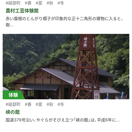
#砥部町
#春
#夏
#秋
#冬
農村工芸体験館
赤い屋根のとんがり帽子が印象的な正十二角形の建物に入ると、
樹...
体験
#砥部町
#春
#夏
#秋
#冬
峡の館
国道379号沿い、やぐらがそびえ立つ「峡の館」は、平成6年に...