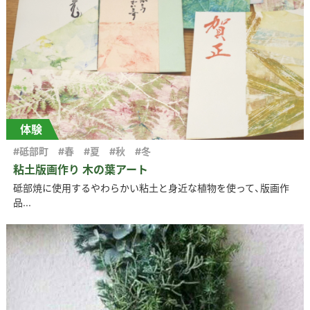
体験
#砥部町
#春
#夏
#秋
#冬
粘土版画作り 木の葉アート
砥部焼に使用するやわらかい粘土と身近な植物を使って、版画作
品...