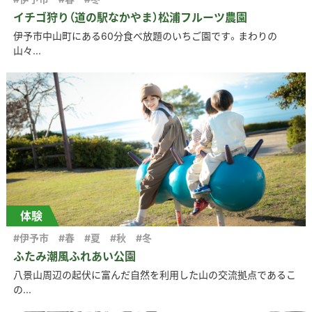
イチゴ狩り（道の駅なかやま）松浦フルーツ農園
伊予市中山町にある60分食べ放題のいちご園です。まわりの
山々...
体験
#伊予市
#春
#夏
#秋
#冬
ふたみ潮風ふれあい公園
八景山周辺の起伏に富んだ自然を利用した山の交流拠点であるこ
の...