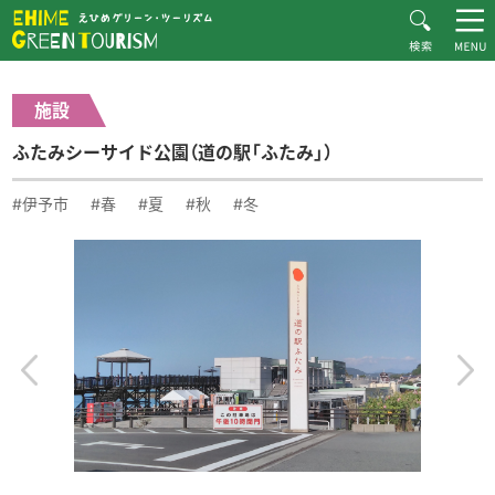
HOME
体験・施設紹介一覧
ふたみシーサイド公園（道の駅「ふたみ」）
えひめグリーン・ツーリズムとは
施設
お知らせ
ふたみシーサイド公園（道の駅「ふたみ」）
おすすめプラン
体験・施設紹介
#伊予市
#春
#夏
#秋
#冬
逸品紹介
体験談
ダウンロード
ムービー
愛媛県グリーン・ツーリズム推進協議会について
お問い合わせ
サイトマップ
プライバシーポリシー
関連リンク