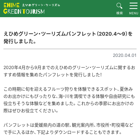
HOME
お知らせ一覧
えひめグリーン・ツーリズムとは
えひめグリーン・ツーリズムパンフレット（2020.4～9）を発行しました。
えひめグリーン・ツーリズムパンフレット（2020.4～9）を
お知らせ
発行しました。
おすすめプラン
2020.04.01
体験・施設紹介
2020年4月から9月までのえひめのグリーン・ツーリズムに関するお
逸品紹介
すすめ情報を集めたパンフレットを発行しました！
体験談
この時期に旬を迎えるフルーツ狩りを体験できるスポット、夏休み
ダウンロード
のお出かけにもぴったりな、海・川を満喫できる体験や自由研究にも
役立ちそうな体験などを集めました。これからの季節にお出かけの
ムービー
際はぜひお役立てください。
愛媛県グリーン・ツーリズム推進協議会について
パンフレットは愛媛県内の道の駅、観光案内所、市役所・町役場など
お問い合わせ
サイトマップ
で手に入るほか、下記よりダウンロードすることもできます。
プライバシーポリシー
関連リンク