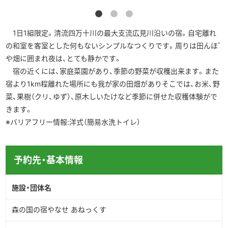
▶︎English
1日1組限定。清流四万十川の最大支流広見川沿いの宿。自宅離れ
の和室を客室とした何もないシンプルなつくりです。周りは田んぼ
や畑に囲まれ夜は、とても静かです。
宿の近くには、家庭菜園があり、季節の野菜が収穫出来ます。また
宿より1km程離れた場所にも我が家の田畑がありそこでは、お米、野
菜、果樹（クリ、ゆず）、原木しいたけなど季節に併せた収穫体験がで
きます。
※バリアフリー情報:洋式（簡易水洗トイレ）
予約先・基本情報
施設・団体名
森の国の宿やなせ あねっくす