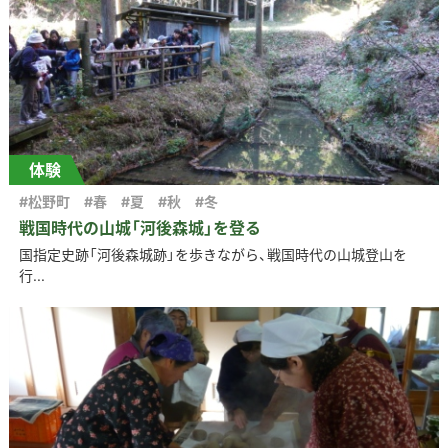
体験
#松野町
#春
#夏
#秋
#冬
戦国時代の山城「河後森城」を登る
国指定史跡「河後森城跡」を歩きながら、戦国時代の山城登山を
行...