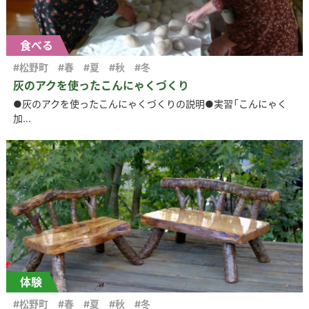
食べる
#松野町
#春
#夏
#秋
#冬
灰のアクを使ったこんにゃくづくり
●灰のアクを使ったこんにゃくづくりの説明●実習「こんにゃく
加...
体験
#松野町
#春
#夏
#秋
#冬