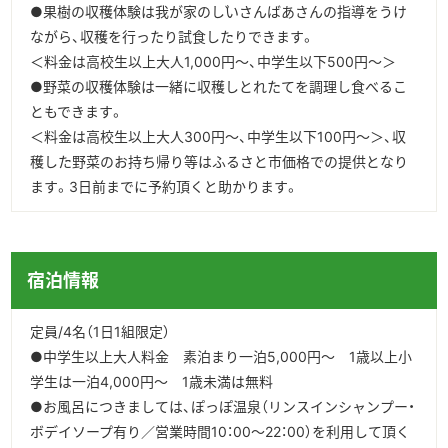
●果樹の収穫体験は我が家のじいさんばあさんの指導をうけ
ながら、収穫を行ったり試食したりできます。
＜料金は高校生以上大人1,000円～、中学生以下500円～＞
●野菜の収穫体験は一緒に収穫しとれたてを調理し食べるこ
ともできます。
＜料金は高校生以上大人300円～、中学生以下100円～＞、収
穫した野菜のお持ち帰り等はふるさと市価格での提供となり
ます。3日前までに予約頂くと助かります。
宿泊情報
定員/4名（1日1組限定）
●中学生以上大人料金 素泊まり一泊5,000円～ 1歳以上小
学生は一泊4,000円～ 1歳未満は無料
●お風呂につきましては、ぽっぽ温泉（リンスインシャンプー・
ボデイソープ有り／営業時間10：00～22：00）を利用して頂く