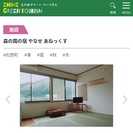
HOME
体験・施設紹介一覧
森の国の宿 やなせ あねっくす
えひめグリーン・ツーリズムとは
施設
お知らせ
森の国の宿 やなせ あねっくす
おすすめプラン
体験・施設紹介
#松野町
#春
#夏
#秋
#冬
逸品紹介
体験談
ダウンロード
ムービー
愛媛県グリーン・ツーリズム推進協議会について
お問い合わせ
サイトマップ
プライバシーポリシー
関連リンク