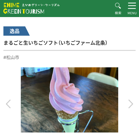
HOME
逸品一覧
まるごと生いちごソフト（いちごファーム北条）
えひめグリーン・ツーリズムとは
逸品
お知らせ
まるごと生いちごソフト（いちごファーム北条）
おすすめプラン
体験・施設紹介
#松山市
逸品紹介
体験談
ダウンロード
ムービー
愛媛県グリーン・ツーリズム推進協議会について
お問い合わせ
サイトマップ
プライバシーポリシー
関連リンク