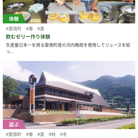
体験
#愛南町
#春
#夏
飲むゼリー作り体験
生産量日本一を誇る愛南町産の河内晩柑を使用してジュースを絞
っ...
遊ぶ
#愛南町
#春
#夏
#秋
#冬