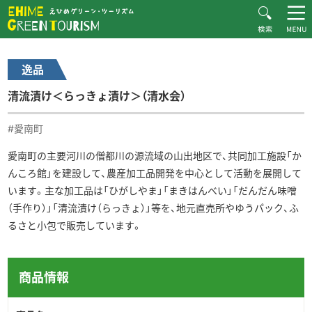
HOME
逸品一覧
清流漬け＜らっきょ漬け＞（清水会）
えひめグリーン・ツーリズムとは
逸品
お知らせ
清流漬け＜らっきょ漬け＞（清水会）
おすすめプラン
体験・施設紹介
#愛南町
逸品紹介
愛南町の主要河川の僧都川の源流域の山出地区で、共同加工施設「か
んころ館」を建設して、農産加工品開発を中心として活動を展開して
体験談
います。主な加工品は「ひがしやま」「まきはんべい」「だんだん味噌
ダウンロード
（手作り）」「清流漬け（らっきょ）」等を、地元直売所やゆうパック、ふ
るさと小包で販売しています。
ムービー
愛媛県グリーン・ツーリズム推進協議会について
商品情報
お問い合わせ
サイトマップ
プライバシーポリシー
関連リンク