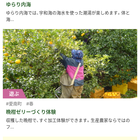
ゆらり内海
ゆらり内海では、宇和海の海水を使った潮湯が楽しめます。体と
海...
遊ぶ
#愛南町
#春
晩柑ゼリーづくり体験
収穫した晩柑で、すぐ加工体験ができます。生産農家ならではの
フ...