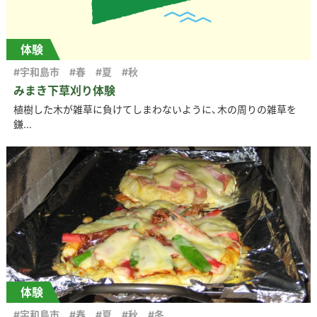
体験
#宇和島市
#春
#夏
#秋
みまき下草刈り体験
植樹した木が雑草に負けてしまわないように、木の周りの雑草を
鎌...
体験
#宇和島市
#春
#夏
#秋
#冬