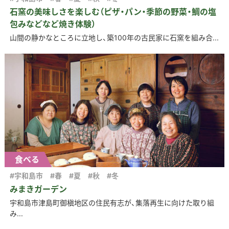
石窯の美味しさを楽しむ（ピザ・パン・季節の野菜・鯛の塩
包みなどなど焼き体験）
山間の静かなところに立地し、築100年の古民家に石窯を組み合...
食べる
#宇和島市
#春
#夏
#秋
#冬
みまきガーデン
宇和島市津島町御槇地区の住民有志が、集落再生に向けた取り組
み...