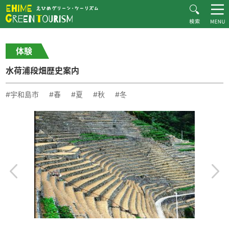
HOME
体験・施設紹介一覧
水荷浦段畑歴史案内
えひめグリーン・ツーリズムとは
体験
お知らせ
水荷浦段畑歴史案内
おすすめプラン
体験・施設紹介
#宇和島市
#春
#夏
#秋
#冬
逸品紹介
体験談
ダウンロード
ムービー
愛媛県グリーン・ツーリズム推進協議会について
お問い合わせ
サイトマップ
プライバシーポリシー
関連リンク