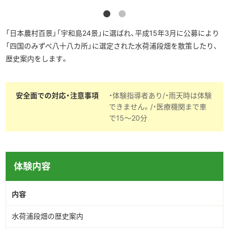
▶︎English
「日本農村百景」「宇和島24景」に選ばれ、平成15年3月に公募により
「四国のみずべ八十八カ所」に選定された水荷浦段畑を散策したり、
歴史案内をします。
安全面での対応・注意事項
・体験指導者あり/・雨天時は体験
できません。/・医療機関まで車
で15〜20分
体験内容
内容
水荷浦段畑の歴史案内