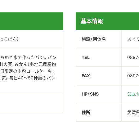
基本情報
っこぱん）
施設・団体名
あぐ
うちぬき水で作ったパン。パン
TEL
0897
（大豆、みかん）も地元農産物
日限定の米粉ロールケーキ、
FAX
0897
気。毎日40～50種類のパン
。
HP・SNS
公式
住所
愛媛県