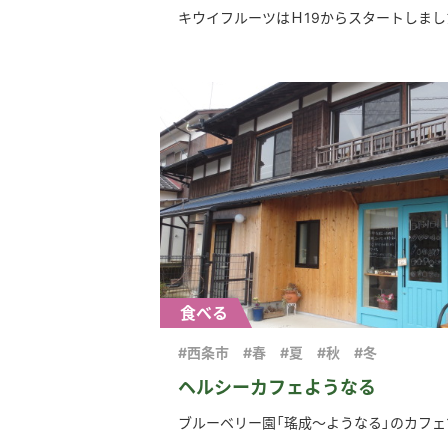
キウイフルーツはＨ19からスタートしました。
食べる
#西条市
#春
#夏
#秋
#冬
ヘルシーカフェようなる
ブルーベリー園「瑤成～ようなる」のカフェです