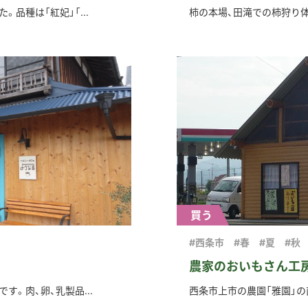
品種は「紅妃」「...
柿の本場、田滝での柿狩り体
買う
#西条市
#春
#夏
#秋
農家のおいもさん工
。肉、卵、乳製品...
西条市上市の農園「雅園」の