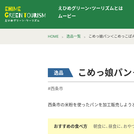
えひめグリーン・ツーリズムとは
ムービー
▶︎English
HOME
逸品一覧
こめっ娘パン＜こめっこぱん
こめっ娘パン
逸品
#西条市
西条市の米粉を使ったパンを加工販売しようと
おすすめの食べ方
朝食に、昼食に、おや