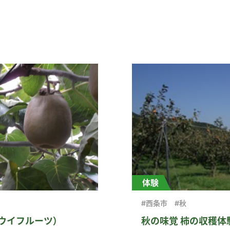
体験
#西条市
#秋
ウイフルーツ）
秋の味覚 柿の収穫体