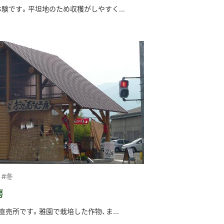
験です。平坦地のため収穫がしやすく...
#冬
房
直売所です。雅園で栽培した作物、ま...