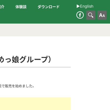
▶︎English
紹介
体験談
ダウンロード
大
めっ娘グループ）
前で販売を始めました。