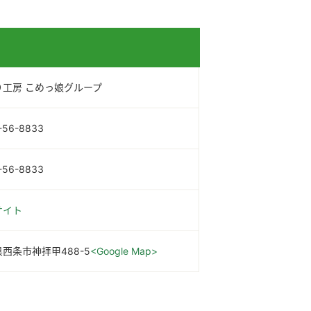
り工房 こめっ娘グループ
-56-8833
-56-8833
サイト
西条市神拝甲488-5
<Google Map>