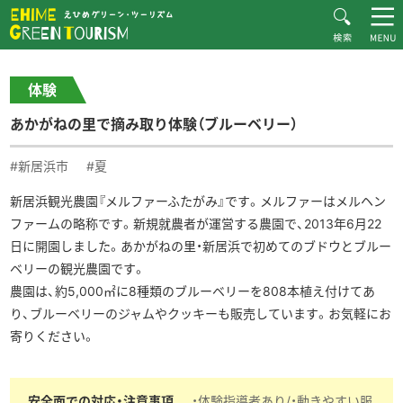
HOME
体験・施設紹介一覧
えひめグリーン・ツーリズムとは
あかがねの里で摘み取り体験（ブルーベリー）
体験
お知らせ
あかがねの里で摘み取り体験（ブルーベリー）
おすすめプラン
体験・施設紹介
#新居浜市
#夏
逸品紹介
新居浜観光農園『メルファーふたがみ』です。メルファーはメルヘン
ファームの略称です。新規就農者が運営する農園で、2013年6月22
体験談
日に開園しました。あかがねの里・新居浜で初めてのブドウとブルー
ダウンロード
ベリーの観光農園です。
農園は、約5,000㎡に8種類のブルーベリーを808本植え付けてあ
ムービー
り、ブルーベリーのジャムやクッキーも販売しています。お気軽にお
愛媛県グリーン・ツーリズム推進協議会について
寄りください。
お問い合わせ
サイトマップ
プライバシーポリシー
関連リンク
安全面での対応・注意事項
・体験指導者あり/・動きやすい服