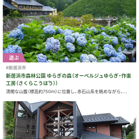
遊ぶ
#新居浜市
新居浜市森林公園 ゆらぎの森（オーベルジュゆらぎ・作楽
工房（さくらこうぼう））
清閑な山腹（標高約750ｍ）に位置し、赤石山系を眺めながら、...