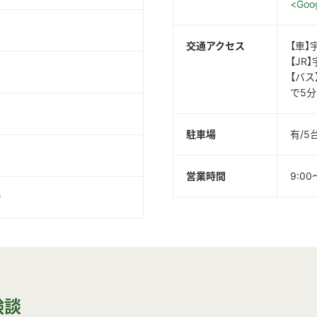
<Goo
交通アクセス
【車】
【JR
【バ
で5分
駐車場
有/5
営業時間
9:00
で
験談