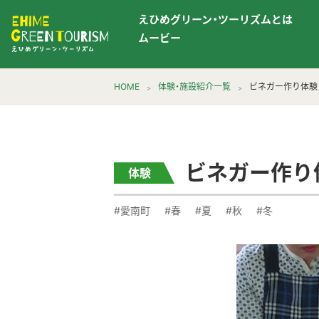
えひめグリーン・ツーリズムとは
ムービー
▶︎English
HOME
体験・施設紹介一覧
ビネガー作り体験
ビネガー作り
体験
#愛南町
#春
#夏
#秋
#冬