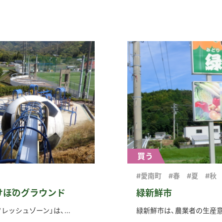
買う
#愛南町
#春
#夏
#秋
けぼのグラウンド
緑新鮮市
ッシュゾーン」は、...
緑新鮮市は、農業者の生産意