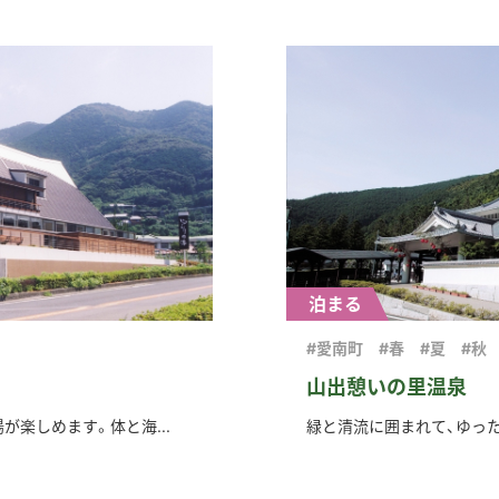
泊まる
#愛南町
#春
#夏
#秋
山出憩いの里温泉
楽しめます。体と海...
緑と清流に囲まれて、ゆった