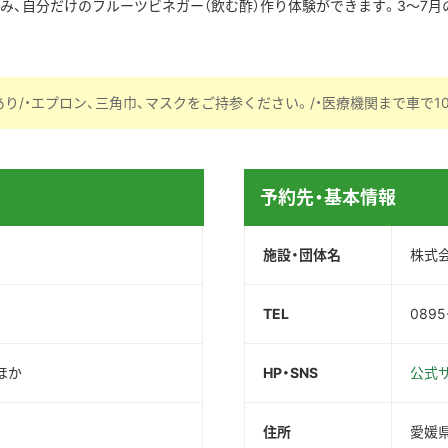
み、自分だけのフルーツビネガー（飲む酢）作り体験ができます。3～7
り/・エプロン、三角巾、マスクをご持参ください。/・医療機関まで車で10
予約先・基本情報
施設・団体名
株式
TEL
0895
ほか
HP・SNS
公式
住所
愛媛