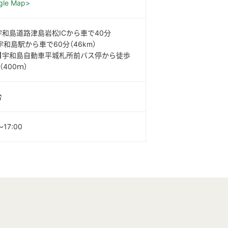
gle Map>
宇和島道路津島岩松ICから車で40分
】宇和島駅から車で60分（46km）
ス】宇和島自動車平城札所前バス停から徒歩
（400ｍ）
台
～17:00