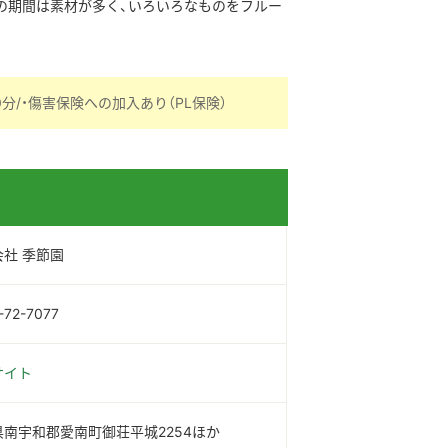
月の期間は素材が多く、いろいろなものをフルー
分/・傷害保険への加入あり（PL保険）
会社 季節園
-72-7077
サイト
県南宇和郡愛南町御荘平城2254ほか