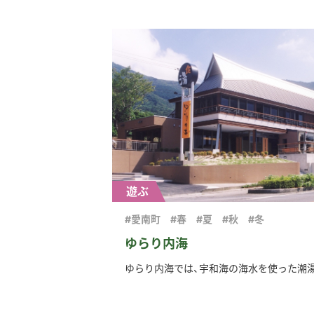
遊ぶ
#愛南町
#春
#夏
#秋
#冬
ゆらり内海
ゆらり内海では、宇和海の海水を使った潮湯が