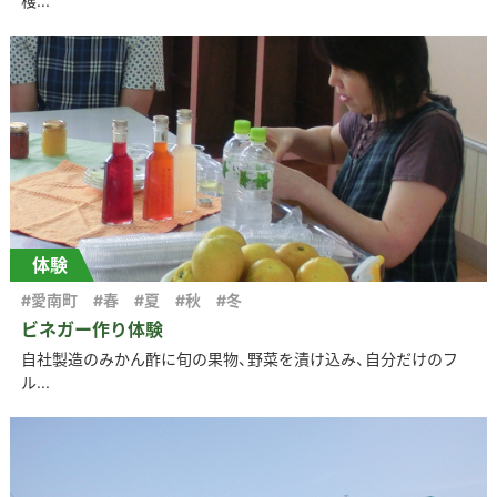
穫...
体験
#愛南町
#春
#夏
#秋
#冬
ビネガー作り体験
自社製造のみかん酢に旬の果物、野菜を漬け込み、自分だけのフ
ル...