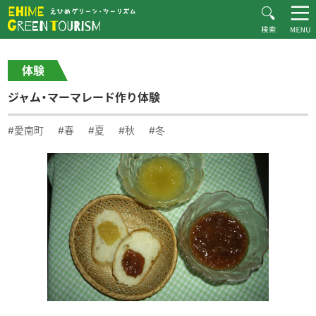
HOME
体験・施設紹介一覧
ジャム・マーマレード作り体験
えひめグリーン・ツーリズムとは
体験
お知らせ
ジャム・マーマレード作り体験
おすすめプラン
体験・施設紹介
#愛南町
#春
#夏
#秋
#冬
逸品紹介
体験談
ダウンロード
ムービー
愛媛県グリーン・ツーリズム推進協議会について
お問い合わせ
サイトマップ
プライバシーポリシー
関連リンク