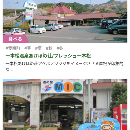
食べる
#愛南町
#春
#夏
#秋
#冬
一本松温泉あけぼの荘/フレッシュ一本松
一本松あけぼの荘アケボノツツジをイメージさせる屋根が印象的
な...