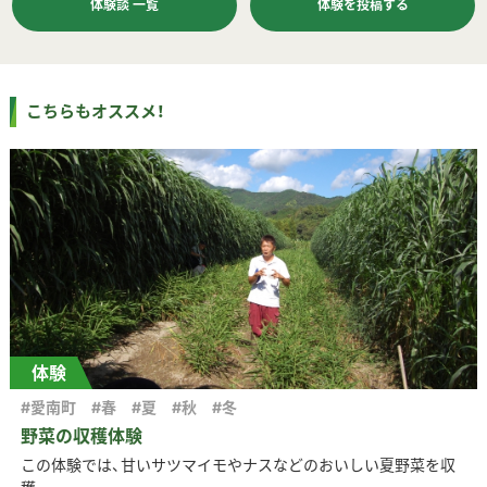
体験談 一覧
体験を投稿する
こちらもオススメ！
体験
#愛南町
#春
#夏
#秋
#冬
野菜の収穫体験
この体験では、甘いサツマイモやナスなどのおいしい夏野菜を収