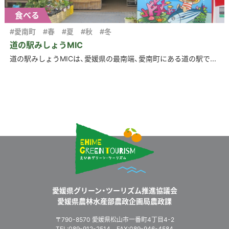
食べる
#愛南町
#春
#夏
#秋
#冬
道の駅みしょうMIC
道の駅みしょうMICは、愛媛県の最南端、愛南町にある道の駅で...
愛媛県グリーン・ツーリズム推進協議会
愛媛県農林水産部農政企画局農政課
〒790-8570 愛媛県松山市一番町4丁目4-2
TEL:089-912-2514 FAX:089-946-4584